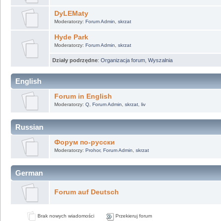
DyLEMaty
Moderatorzy:
Forum Admin
,
skrzat
Hyde Park
Moderatorzy:
Forum Admin
,
skrzat
Działy podrzędne
:
Organizacja forum
,
Wyszalnia
English
Forum in English
Moderatorzy:
Q
,
Forum Admin
,
skrzat
,
liv
Russian
Форум по-русски
Moderatorzy:
Prohor
,
Forum Admin
,
skrzat
German
Forum auf Deutsch
Brak nowych wiadomości
Przekieruj forum