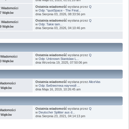
Ostatnia wiadomość
wysłana przez
Q
 Wiadomości
w
Odp: "quotSpace - The Final...
7 Wątków
dnia Sierpnia 03, 2026, 08:33:56 pm
Ostatnia wiadomość
wysłana przez
Q
 Wiadomości
w
Odp: Takie tam...
9 Wątków
dnia Sierpnia 03, 2026, 04:10:46 pm
Ostatnia wiadomość
wysłana przez
Q
 Wiadomości
w
Odp: Unknown Stanislaw L...
0 Wątków
dnia Września 19, 2025, 07:50:06 pm
Ostatnia wiadomość
wysłana przez
AliceVas
Wiadomości
w
Odp: Библиотека научной ...
 Wątków
dnia Maja 16, 2019, 10:26:45 am
Ostatnia wiadomość
wysłana przez
Q
Wiadomości
w
Deutscher Splitter aus d...
 Wątków
dnia Sierpnia 23, 2021, 04:14:13 pm