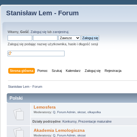
Stanisław Lem - Forum
Witamy,
Gość
.
Zaloguj się
lub
zarejestruj
.
Zaloguj się podając nazwę użytkownika, hasło i długość sesji
Strona główna
Pomoc
Szukaj
Kalendarz
Zaloguj się
Rejestracja
Stanisław Lem - Forum
Polski
Lemosfera
Moderatorzy:
Q
,
Forum Admin
,
skrzat
,
olkapolka
Działy podrzędne
:
Konkursy
,
Prezentacje maturalne
Akademia Lemologiczna
Moderatorzy:
Q
,
Forum Admin
,
skrzat