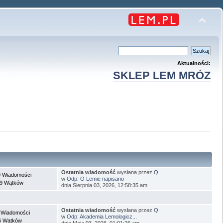
Aktualności:
SKLEP LEM MRÓZ
Ostatnia wiadomość
wysłana przez
Q
 Wiadomości
w
Odp: O Lemie napisano
9 Wątków
dnia Sierpnia 03, 2026, 12:58:35 am
Ostatnia wiadomość
wysłana przez
Q
 Wiadomości
w
Odp: Akademia Lemologicz...
6 Wątków
dnia Maja 03, 2026, 01:01:26 am