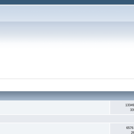
13349
33
6576
2