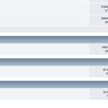
37692
17
36604
26
2458
18
65 
8
20 
7